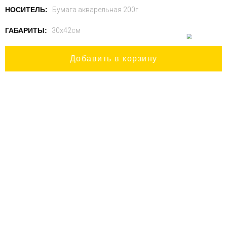
НОСИТЕЛЬ:
Бумага акварельная 200г
ГАБАРИТЫ:
30х42см
Добавить в корзину
ALL CONTENT BELONGS TO ARTIST:
alesha
All photo and video materials belong to the owner and are
used for demonstration purposes only. Please do not use
them in commercial projects.
Privacy Policy
Back to top