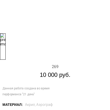
269
10 000
руб.
Данная работа создана во время
перформанса "21 день"
МАТЕРИАЛ:
Акрил, Аэрограф