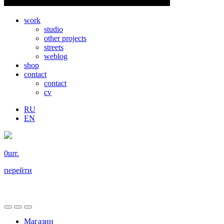
work
studio
other projects
streets
weblog
shop
contact
contact
cv
RU
EN
0
шт.
перейти
Магазин