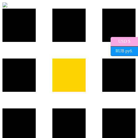
USD $
RUB руб.