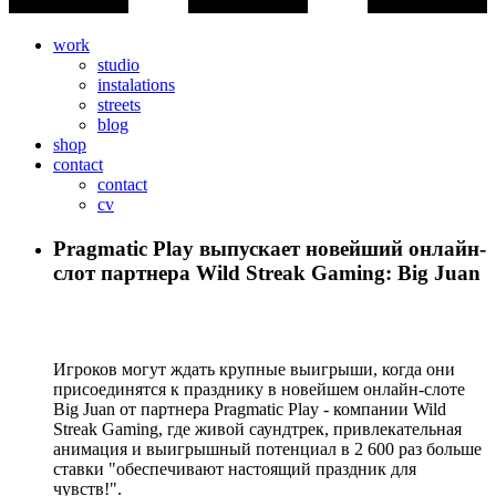
work
studio
instalations
streets
blog
shop
contact
contact
cv
Pragmatic Play выпускает новейший онлайн-
слот партнера Wild Streak Gaming: Big Juan
Игроков могут ждать крупные выигрыши, когда они
присоединятся к празднику в новейшем онлайн-слоте
Big Juan от партнера Pragmatic Play - компании Wild
Streak Gaming, где живой саундтрек, привлекательная
анимация и выигрышный потенциал в 2 600 раз больше
ставки "обеспечивают настоящий праздник для
чувств!".